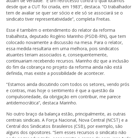
atuam de verdade. “É um retrocesso contra o qual lutamos
desde que a CUT foi criada, em 1983”, destaca. “O trabalhador
tem de avaliar se quer ser sócio e ele só se associará se o
sindicato tiver representatividade”, completa Freitas.
Esse é também o entendimento do relator da reforma
trabalhista, deputado Rogério Marinho (PSDB-RN), que tem
colocado novamente a discussão na mesa. Para o relator,
essa medida resultaria em uma melhora, pois sindicatos
atuantes teriam associados e, consequentemente,
continuariam recebendo recursos. Marinho diz que a inclusão
do fim da cobrança no projeto da reforma ainda não está
definida, mas existe a possibilidade de acontecer.
“Estamos ainda discutindo com todos os setores, vendo prós
e contras, mas hoje o sentimento é que a questão da
compulsoriedade, da obrigação em contribuir, me parece
antidemocrática”, destaca Marinho.
No outro braço da balança estão, principalmente, as outras
centrais sindicais. A Força Nacional, Nova Central (NCST) e a
Central dos Sindicatos Brasileiros (CSB), por exemplo, são
alguns dos opositores. “Sem esses recursos o sindicato não