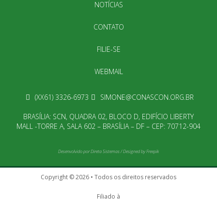
NOTÍCIAS
CONTATO
FILIE-SE
WEBMAIL
(XX61) 3326-6973
SIMONE@CONASCON.ORG.BR
BRASÍLIA: SCN, QUADRA 02, BLOCO D, EDIFÍCIO LIBERTY
MALL -TORRE A, SALA 602 – BRASÍLIA – DF – CEP: 70712-904
Desenvolvido por
Direta Sistemas
/
Designed by Freepik
Copyright © 2026 • Todos os direitos reservados
Filiado à