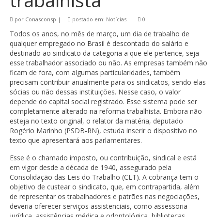
trabalhista
por
Conasconsp
|
postado em:
Notícias
|
0
Todos os anos, no mês de março, um dia de trabalho de
qualquer empregado no Brasil é descontado do salário e
destinado ao sindicato da categoria a que ele pertence, seja
esse trabalhador associado ou não. As empresas também não
ficam de fora, com algumas particularidades, também
precisam contribuir anualmente para os sindicatos, sendo elas
sócias ou não dessas instituições. Nesse caso, o valor
depende do capital social registrado. Esse sistema pode ser
completamente alterado na reforma trabalhista. Embora não
esteja no texto original, o relator da matéria, deputado
Rogério Marinho (PSDB-RN), estuda inserir o dispositivo no
texto que apresentará aos parlamentares.
Esse é o chamado imposto, ou contribuição, sindical e está
em vigor desde a década de 1940, assegurado pela
Consolidação das Leis do Trabalho (CLT). A cobrança tem o
objetivo de custear o sindicato, que, em contrapartida, além
de representar os trabalhadores e patrões nas negociações,
deveria oferecer serviços assistenciais, como assessoria
jurídica, assistências médica e odontológica, bibliotecas,