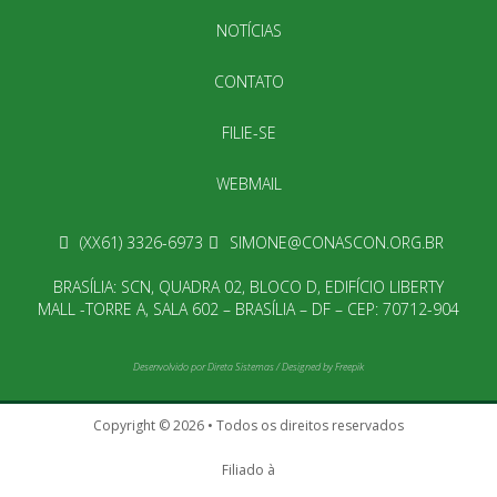
NOTÍCIAS
CONTATO
FILIE-SE
WEBMAIL
(XX61) 3326-6973
SIMONE@CONASCON.ORG.BR
BRASÍLIA: SCN, QUADRA 02, BLOCO D, EDIFÍCIO LIBERTY
MALL -TORRE A, SALA 602 – BRASÍLIA – DF – CEP: 70712-904
Desenvolvido por
Direta Sistemas
/
Designed by Freepik
Copyright © 2026 • Todos os direitos reservados
Filiado à