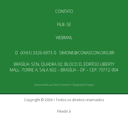
CONTATO
FILIE-SE
WEBMAIL
(XX61) 3326-6973
SIMONE@CONASCON.ORG.BR
BRASÍLIA: SCN, QUADRA 02, BLOCO D, EDIFÍCIO LIBERTY
MALL -TORRE A, SALA 602 – BRASÍLIA – DF – CEP: 70712-904
Desenvolvido por
Direta Sistemas
/
Designed by Freepik
Copyright © 2026 • Todos os direitos reservados
Filiado à