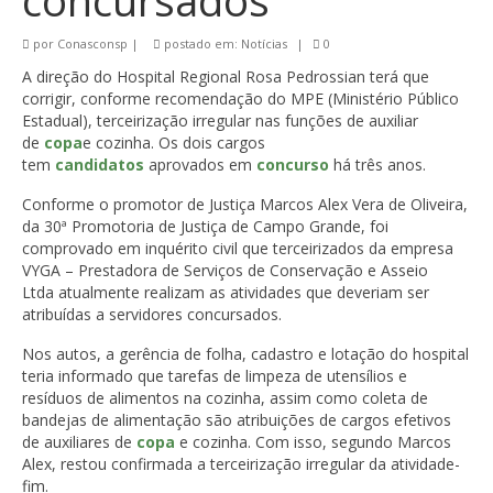
concursados
por
Conasconsp
|
postado em:
Notícias
|
0
A direção do Hospital Regional Rosa Pedrossian terá que
corrigir, conforme recomendação do MPE (Ministério Público
Estadual), terceirização irregular nas funções de auxiliar
de
copa
e cozinha. Os dois cargos
tem
candidatos
aprovados em
concurso
há três anos.
Conforme o promotor de Justiça Marcos Alex Vera de Oliveira,
da 30ª Promotoria de Justiça de Campo Grande, foi
comprovado em inquérito civil que terceirizados da empresa
VYGA – Prestadora de Serviços de Conservação e Asseio
Ltda atualmente realizam as atividades que deveriam ser
atribuídas a servidores concursados.
Nos autos, a gerência de folha, cadastro e lotação do hospital
teria informado que tarefas de limpeza de utensílios e
resíduos de alimentos na cozinha, assim como coleta de
bandejas de alimentação são atribuições de cargos efetivos
de auxiliares de
copa
e cozinha. Com isso, segundo Marcos
Alex, restou confirmada a terceirização irregular da atividade-
fim.