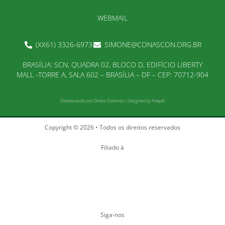
WEBMAIL
(XX61) 3326-6973
SIMONE@CONASCON.ORG.BR
BRASÍLIA: SCN, QUADRA 02, BLOCO D, EDIFÍCIO LIBERTY
MALL -TORRE A, SALA 602 – BRASÍLIA – DF – CEP: 70712-904
Desenvolvido por
Direta Sistemas
/
Designed by Freepik
Copyright © 2026 • Todos os direitos reservados
Filiado à
Siga-nos