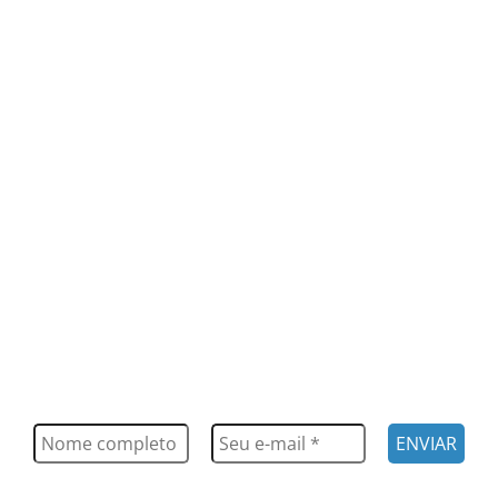
FIQUE POR DENTRO
Saiba tudo o que acontece, notícias, novidades, eventos e
muito mais