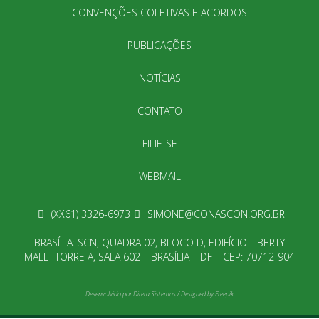
CONVENÇÕES COLETIVAS E ACORDOS
PUBLICAÇÕES
NOTÍCIAS
CONTATO
FILIE-SE
WEBMAIL
(XX61) 3326-6973
SIMONE@CONASCON.ORG.BR
BRASÍLIA: SCN, QUADRA 02, BLOCO D, EDIFÍCIO LIBERTY
MALL -TORRE A, SALA 602 – BRASÍLIA – DF – CEP: 70712-904
Desenvolvido por
Direta Sistemas
/
Designed by Freepik