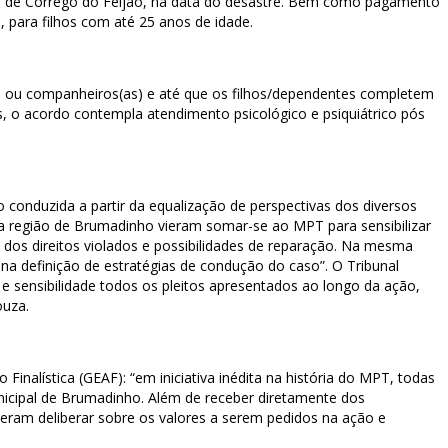
a de Córrego do Feijão, na data do desastre. Bem como pagamento
, para filhos com até 25 anos de idade.
es ou companheiros(as) e até que os filhos/dependentes completem
, o acordo contempla atendimento psicológico e psiquiátrico pós
do conduzida a partir da equalização de perspectivas dos diversos
 na região de Brumadinho vieram somar-se ao MPT para sensibilizar
 dos direitos violados e possibilidades de reparação. Na mesma
na definição de estratégias de condução do caso”. O Tribunal
 e sensibilidade todos os pleitos apresentados ao longo da ação,
ouza.
nalística (GEAF): “em iniciativa inédita na história do MPT, todas
nicipal de Brumadinho. Além de receber diretamente dos
eram deliberar sobre os valores a serem pedidos na ação e