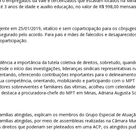
a o empregados da Vale e terceirizados que estavam lotados na Min
té 3 anos de idade e auxílio educação, no valor de R$ 998,00 mensais
ente em 25/01/2019, vitalício e sem coparticipação para os cônjug
egurado pelo acordo. Para pais e mães de falecidos e desaparecidos
oparticipação.
idência a importância da tutela coletiva de direitos, sobretudo, quan
de o início das investigações, lideranças sindicais representativas
rientando, oferecendo contribuições importantes para o delineamento
 sua competência, orientando, mobilizando e participando com o MPT 
ores sobreviventes e familiares das vítimas, acolheu com celeridade
, destaca a procuradora-chefe do MPT em Minas, Adriana Augusta S
lias atingidas, explicam os membros do Grupo Especial de Atuação Fi
famílias atingidas, por meio de assembleias realizadas na Câmara Mu
direitos que poderiam ser pleiteados em uma ACP, os atingidos pud