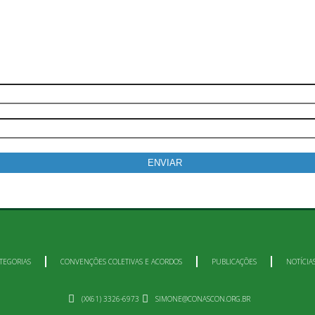
ba tudo o que acontece, notícias, novidades, eventos e muito 
TEGORIAS
CONVENÇÕES COLETIVAS E ACORDOS
PUBLICAÇÕES
NOTÍCIA
(XX61) 3326-6973
SIMONE@CONASCON.ORG.BR