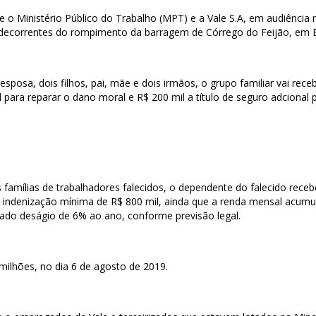
e o Ministério Público do Trabalho (MPT) e a Vale S.A, em audiência
 decorrentes do rompimento da barragem de Córrego do Feijão, em B
sa, dois filhos, pai, mãe e dois irmãos, o grupo familiar vai rece
 para reparar o dano moral e R$ 200 mil a título de seguro adcional 
 famílias de trabalhadores falecidos, o dependente do falecido receb
a indenização mínima de R$ 800 mil, ainda que a renda mensal acumul
cado deságio de 6% ao ano, conforme previsão legal.
ilhões, no dia 6 de agosto de 2019.