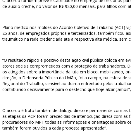
O acordo também prevê estabilidade no emprego de três anos par
de auxílio creche, no valor de R$ 920,00 mensais, para filhos com a
Plano médico nos moldes do Acordo Coletivo de Trabalho (ACT) vig
25 anos, de empregados próprios e terceirizados, também ficou ass
traumático na rede credenciada até a respectiva alta médica, sem c
“O resultado rápido e positivo desta ação civil pública coloca em ev
atores sociais comprometidos com a proteção de trabalhadores. Des
os atingidos sobre a importância da luta em bloco, mobilizando, o
direção, a Defensoria Pública da União, foi a campo, na esfera de
Regional do Trabalho, sensível ao drama enfrentado pelos trabalhad
contribuindo decisivamente para o desfecho que hoje alcançamos”
O acordo é fruto também de diálogo direto e permanente com as famí
as etapas da ACP foram precedidas de interlocução direta com as 
procuradores do MPT todas as informações e orientações sobre os 
também foram ouvidos a cada proposta apresentada”.