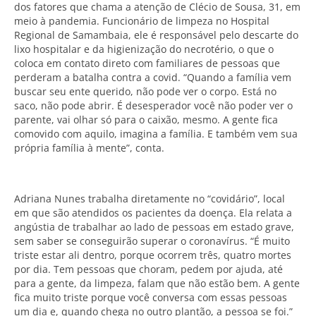
dos fatores que chama a atenção de Clécio de Sousa, 31, em
meio à pandemia. Funcionário de limpeza no Hospital
Regional de Samambaia, ele é responsável pelo descarte do
lixo hospitalar e da higienização do necrotério, o que o
coloca em contato direto com familiares de pessoas que
perderam a batalha contra a covid. “Quando a família vem
buscar seu ente querido, não pode ver o corpo. Está no
saco, não pode abrir. É desesperador você não poder ver o
parente, vai olhar só para o caixão, mesmo. A gente fica
comovido com aquilo, imagina a família. E também vem sua
própria família à mente”, conta.
Adriana Nunes trabalha diretamente no “covidário”, local
em que são atendidos os pacientes da doença. Ela relata a
angústia de trabalhar ao lado de pessoas em estado grave,
sem saber se conseguirão superar o coronavírus. “É muito
triste estar ali dentro, porque ocorrem três, quatro mortes
por dia. Tem pessoas que choram, pedem por ajuda, até
para a gente, da limpeza, falam que não estão bem. A gente
fica muito triste porque você conversa com essas pessoas
um dia e, quando chega no outro plantão, a pessoa se foi.”