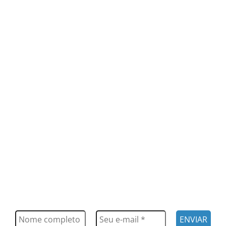
FIQUE POR DENTRO
Saiba tudo o que acontece, notícias, novidades, eventos e
muito mais