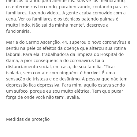
médicos lutando para atendê-los. Mas vê-los melhorando,
os enfermeiros torcendo, parabenizando, contando para os
familiares, fazendo vídeo… A gente acaba comovido com a
cena. Ver os familiares e os técnicos batendo palmas é
muito lindo. Não sai da minha mente”, descreve a
funcionária.
Maria do Carmo Ascenção, 44, superou o novo coronavírus e
sentiu na pele os efeitos da doença que alterou sua rotina
laboral. Para ela, trabalhadora da limpeza do Hospital do
Gama, a pior consequência do coronavírus foi o
distanciamento social, em casa, de sua família. “Ficar
isolada, sem contato com ninguém, é horrível. É uma
sensação de tristeza e de desânimo. A pessoa que não tem
depressão fica depressiva. Para mim, aquilo estava sendo
um sufoco, porque eu sou muito elétrica. Tem que puxar
força de onde você não tem”, avalia.
Medidas de proteção