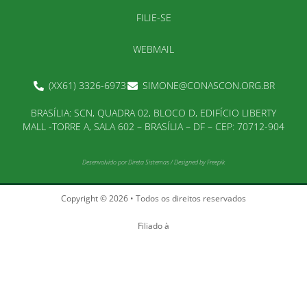
FILIE-SE
WEBMAIL
(XX61) 3326-6973
SIMONE@CONASCON.ORG.BR
BRASÍLIA: SCN, QUADRA 02, BLOCO D, EDIFÍCIO LIBERTY
MALL -TORRE A, SALA 602 – BRASÍLIA – DF – CEP: 70712-904
Desenvolvido por
Direta Sistemas
/
Designed by Freepik
Copyright © 2026 • Todos os direitos reservados
Filiado à