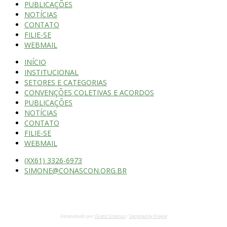
PUBLICAÇÕES
NOTÍCIAS
CONTATO
FILIE-SE
WEBMAIL
INÍCIO
INSTITUCIONAL
SETORES E CATEGORIAS
CONVENÇÕES COLETIVAS E ACORDOS
PUBLICAÇÕES
NOTÍCIAS
CONTATO
FILIE-SE
WEBMAIL
(XX61) 3326-6973
SIMONE@CONASCON.ORG.BR
BRASÍLIA: SCN, QUADRA 02, BLOCO D, EDIFÍCIO LIBERTY MALL
-TORRE A, SALA 602 – BRASÍLIA – DF – CEP: 70712-904
Desenvolvido por
Direta Sistemas
/
Designed by Freepik