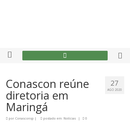
Conascon reúne
27
diretoria em
AGO 2020
Maringá
por
Conasconsp
|
postado em:
Notícias
|
0