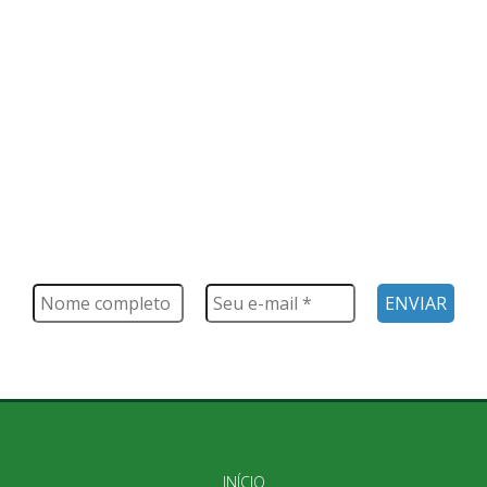
FIQUE POR DENTRO
Saiba tudo o que acontece, notícias, novidades, eventos e
muito mais
INÍCIO