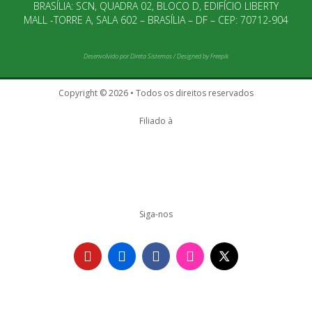
BRASÍLIA: SCN, QUADRA 02, BLOCO D, EDIFÍCIO LIBERTY
MALL -TORRE A, SALA 602 – BRASÍLIA – DF – CEP: 70712-904
Desenvolvido por
Direta Sistemas
/
Designed by Freepik
Copyright © 2026 • Todos os direitos reservados
Filiado à
Siga-nos