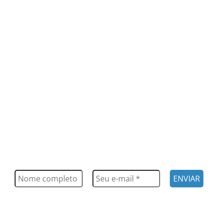
FIQUE POR DENTRO
Saiba tudo o que acontece, notícias, novidades, eventos e
muito mais