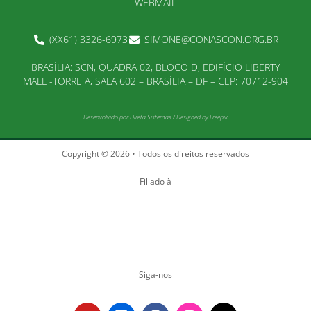
WEBMAIL
(XX61) 3326-6973
SIMONE@CONASCON.ORG.BR
BRASÍLIA: SCN, QUADRA 02, BLOCO D, EDIFÍCIO LIBERTY
MALL -TORRE A, SALA 602 – BRASÍLIA – DF – CEP: 70712-904
Desenvolvido por
Direta Sistemas
/
Designed by Freepik
Copyright © 2026 • Todos os direitos reservados
Filiado à
Siga-nos