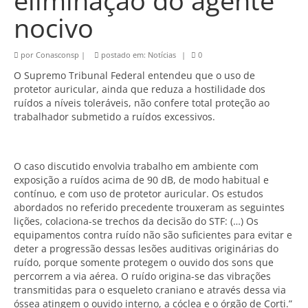
eliminação do agente
nocivo
por
Conasconsp
|
postado em:
Notícias
|
0
O Supremo Tribunal Federal entendeu que o uso de
protetor auricular, ainda que reduza a hostilidade dos
ruídos a níveis toleráveis, não confere total proteção ao
trabalhador submetido a ruídos excessivos.
O caso discutido envolvia trabalho em ambiente com
exposição a ruídos acima de 90 dB, de modo habitual e
contínuo, e com uso de protetor auricular. Os estudos
abordados no referido precedente trouxeram as seguintes
lições, colaciona-se trechos da decisão do STF: (…) Os
equipamentos contra ruído não são suficientes para evitar e
deter a progressão dessas lesões auditivas originárias do
ruído, porque somente protegem o ouvido dos sons que
percorrem a via aérea. O ruído origina-se das vibrações
transmitidas para o esqueleto craniano e através dessa via
óssea atingem o ouvido interno, a cóclea e o órgão de Corti.”