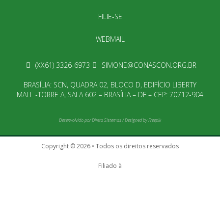
FILIE-SE
WEBMAIL
(XX61) 3326-6973
SIMONE@CONASCON.ORG.BR
BRASÍLIA: SCN, QUADRA 02, BLOCO D, EDIFÍCIO LIBERTY
MALL -TORRE A, SALA 602 – BRASÍLIA – DF – CEP: 70712-904
Desenvolvido por
Direta Sistemas
/
Designed by Freepik
Copyright © 2026 • Todos os direitos reservados
Filiado à