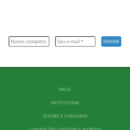
FIQUE POR DENTRO
Saiba tudo o que acontece, notícias, novidades, eventos e
muito mais
INÍCIO
INSTITUCIONAL
SETORES E CATEGORIAS
CONVENÇÕES COLETIVAS E ACORDOS