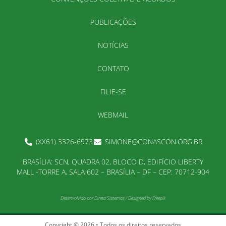
PUBLICAÇÕES
NOTÍCIAS
CONTATO
FILIE-SE
WEBMAIL
(XX61) 3326-6973
SIMONE@CONASCON.ORG.BR
BRASÍLIA: SCN, QUADRA 02, BLOCO D, EDIFÍCIO LIBERTY
MALL -TORRE A, SALA 602 – BRASÍLIA – DF – CEP: 70712-904
Desenvolvido por
Direta Sistemas
/
Designed by Freepik
Copyright © 2026 • Todos os direitos reservados