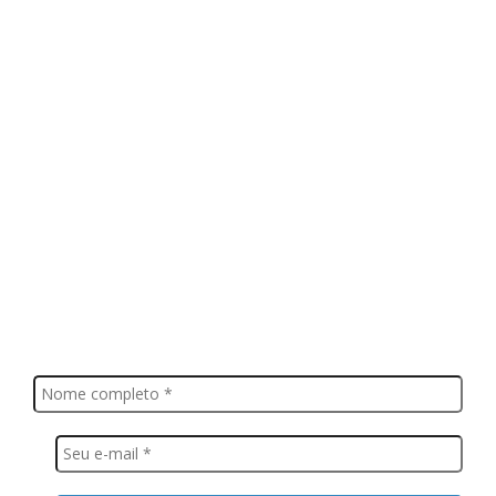
FIQUE POR DENTRO
Saiba tudo o que acontece, notícias, novidades, eventos e
muito mais