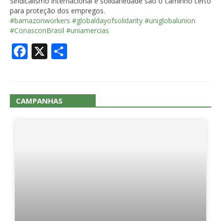
Sindicalismo internacional e solidariedade são o caminho certo
para proteção dos empregos.
#bamazonworkers
#globaldayofsolidarity
#uniglobalunion
#ConasconBrasil
#uniamercias
Facebook
X
Share
CAMPANHAS