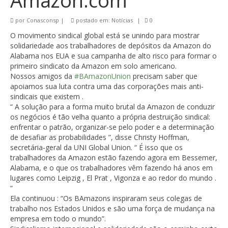
Amazon.com
por
Conasconsp
|
postado em:
Notícias
|
0
O movimento sindical global está se unindo para mostrar
solidariedade aos trabalhadores de depósitos da Amazon do
Alabama nos EUA e sua campanha de alto risco para formar o
primeiro sindicato da Amazon em solo americano.
Nossos amigos da
#BAmazonUnion
precisam saber que
apoiamos sua luta contra uma das corporações mais anti-
sindicais que existem .
“ A solução para a forma muito brutal da Amazon de conduzir
os negócios é tão velha quanto a própria destruição sindical:
enfrentar o patrão, organizar-se pelo poder e a determinação
de desafiar as probabilidades ”, disse Christy Hoffman,
secretária-geral da UNI Global Union. “ É isso que os
trabalhadores da Amazon estão fazendo agora em Bessemer,
Alabama, e o que os trabalhadores vêm fazendo há anos em
lugares como Leipzig , El Prat , Vigonza e ao redor do mundo .
“
Ela continuou : “Os BAmazons inspiraram seus colegas de
trabalho nos Estados Unidos e são uma força de mudança na
empresa em todo o mundo”.