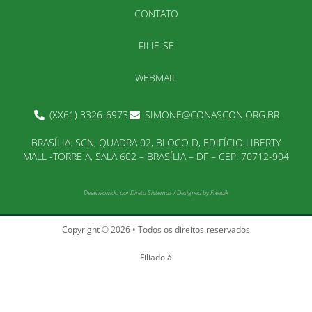
CONTATO
FILIE-SE
WEBMAIL
(XX61) 3326-6973
SIMONE@CONASCON.ORG.BR
BRASÍLIA: SCN, QUADRA 02, BLOCO D, EDIFÍCIO LIBERTY
MALL -TORRE A, SALA 602 – BRASÍLIA – DF – CEP: 70712-904
Desenvolvido por
Direta Sistemas
/
Designed by Freepik
Copyright © 2026 • Todos os direitos reservados
Filiado à