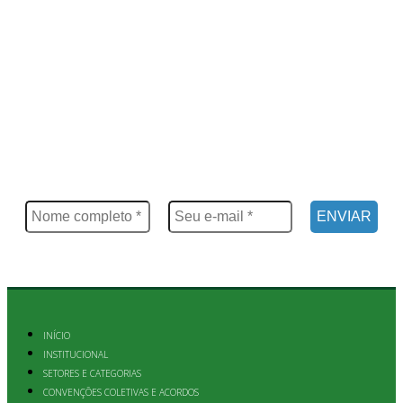
FIQUE POR DENTRO
Saiba tudo o que acontece, notícias, novidades, eventos e
muito mais
INÍCIO
INSTITUCIONAL
SETORES E CATEGORIAS
CONVENÇÕES COLETIVAS E ACORDOS