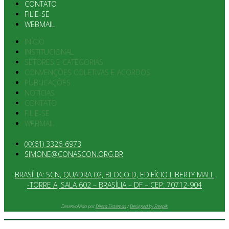
CONTATO
FILIE-SE
WEBMAIL
INÍCIO
INSTITUCIONAL
SETORES E CATEGORIAS
CONVENÇÕES COLETIVAS E ACORDOS
PUBLICAÇÕES
NOTÍCIAS
CONTATO
FILIE-SE
WEBMAIL
(XX61) 3326-6973
SIMONE@CONASCON.ORG.BR
BRASÍLIA: SCN, QUADRA 02, BLOCO D, EDIFÍCIO LIBERTY MALL
-TORRE A, SALA 602 – BRASÍLIA – DF – CEP: 70712-904
Desenvolvido por
Direta Sistemas
/
Designed by Freepik