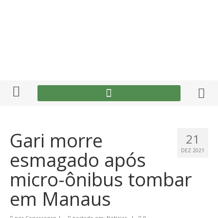
Gari morre
21
esmagado após
DEZ 2021
micro-ônibus tombar
em Manaus
por
Conasconsp
|
postado em:
Notícias
|
0