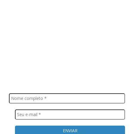
FIQUE POR DENTRO
Saiba tudo o que acontece, notícias, novidades, eventos e
muito mais