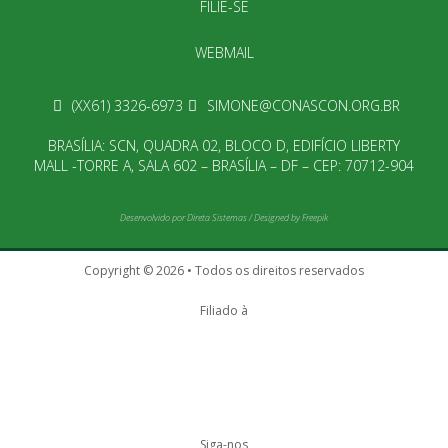
FILIE-SE
WEBMAIL
(XX61) 3326-6973
SIMONE@CONASCON.ORG.BR
BRASÍLIA: SCN, QUADRA 02, BLOCO D, EDIFÍCIO LIBERTY
MALL -TORRE A, SALA 602 – BRASÍLIA – DF – CEP: 70712-904
Desenvolvido por
Direta Sistemas
/
Designed by Freepik
Copyright © 2026 • Todos os direitos reservados
Filiado à
Siga-nos