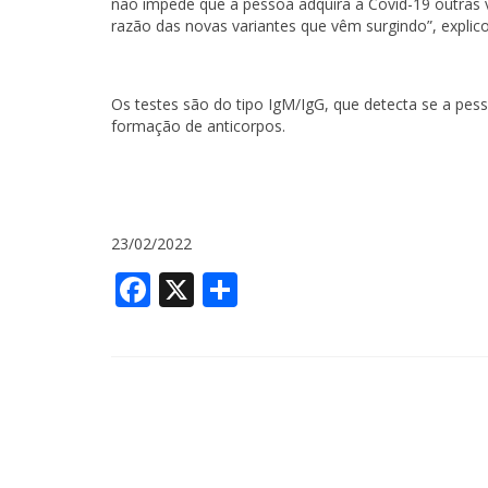
não impede que a pessoa adquira a Covid-19 outras 
razão das novas variantes que vêm surgindo”, explico
Os testes são do tipo IgM/IgG, que detecta se a pe
formação de anticorpos.
23/02/2022
Facebook
X
Share