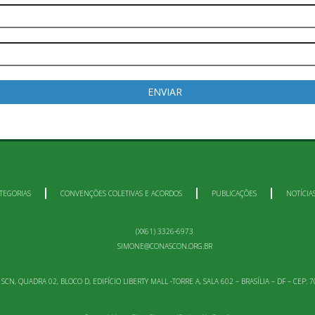
TEGORIAS
CONVENÇÕES COLETIVAS E ACORDOS
PUBLICAÇÕES
NOTÍCIA
(XX61) 3326-6973
SIMONE@CONASCON.ORG.BR
: SCN, QUADRA 02, BLOCO D, EDIFÍCIO LIBERTY MALL -TORRE A, SALA 602 – BRASÍLIA – DF – CEP: 