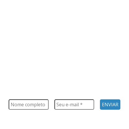
FIQUE POR DENTRO
Saiba tudo o que acontece, notícias, novidades, eventos e
muito mais