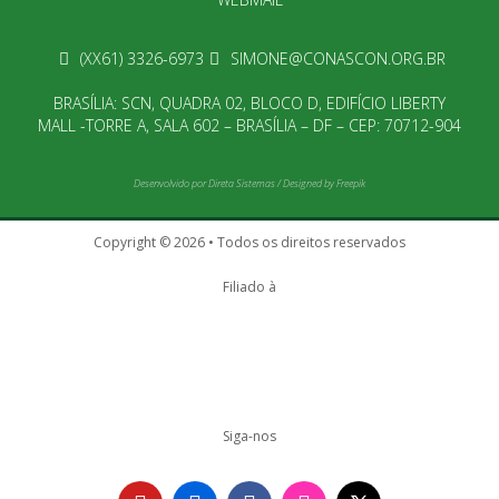
(XX61) 3326-6973
SIMONE@CONASCON.ORG.BR
BRASÍLIA: SCN, QUADRA 02, BLOCO D, EDIFÍCIO LIBERTY
MALL -TORRE A, SALA 602 – BRASÍLIA – DF – CEP: 70712-904
Desenvolvido por
Direta Sistemas
/
Designed by Freepik
Copyright © 2026 • Todos os direitos reservados
Filiado à
Siga-nos