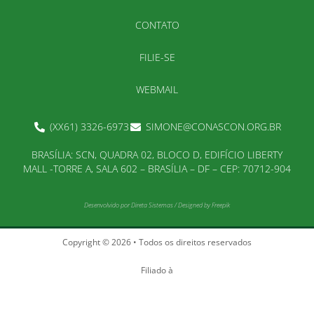
CONTATO
FILIE-SE
WEBMAIL
(XX61) 3326-6973
SIMONE@CONASCON.ORG.BR
BRASÍLIA: SCN, QUADRA 02, BLOCO D, EDIFÍCIO LIBERTY
MALL -TORRE A, SALA 602 – BRASÍLIA – DF – CEP: 70712-904
Desenvolvido por
Direta Sistemas
/
Designed by Freepik
Copyright © 2026 • Todos os direitos reservados
Filiado à