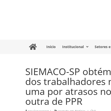
Início
Institucional
Setores e
SIEMACO-SP obtém 
dos trabalhadores n
uma por atrasos no
outra de PPR
por
Conasconsp
|
postado em:
Notícias
|
0