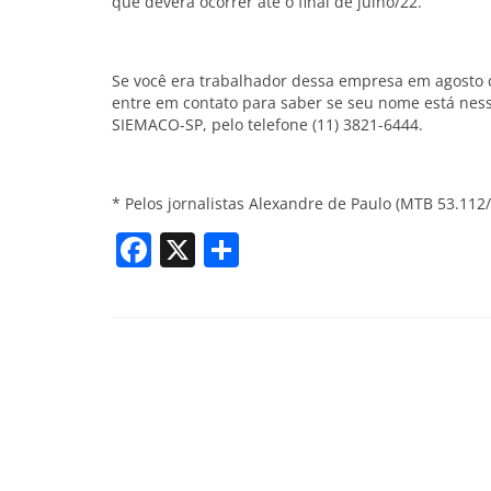
que deverá ocorrer até o final de julho/22.
Se você era trabalhador dessa empresa em agosto
entre em contato para saber se seu nome está nessa
SIEMACO-SP, pelo telefone (11) 3821-6444.
* Pelos jornalistas Alexandre de Paulo (MTB 53.112
Facebook
X
Share