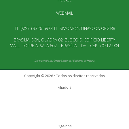
WEBMAIL
(XX61) 3326-6973
SIMONE@CONASCON.ORG.BR
BRASÍLIA: SCN, QUADRA 02, BLOCO D, EDIFÍCIO LIBERTY
MALL -TORRE A, SALA 602 – BRASÍLIA – DF – CEP: 70712-904
Desenvolvido por
Direta Sistemas
/
Designed by Freepik
Copyright © 2026 • Todos os direitos reservados
Filiado à
Siga-nos