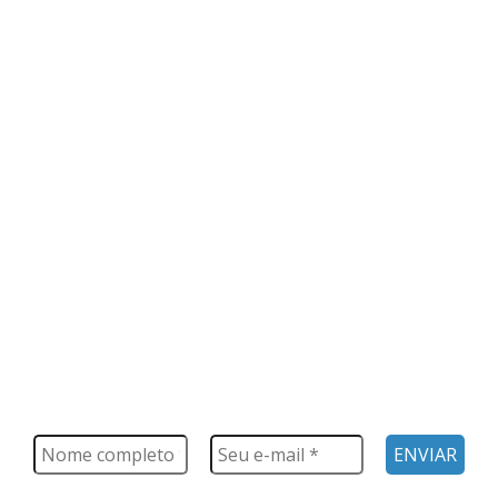
FIQUE POR DENTRO
Saiba tudo o que acontece, notícias, novidades, eventos e
muito mais