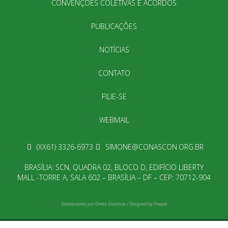
CONVENÇÕES COLETIVAS E ACORDOS
PUBLICAÇÕES
NOTÍCIAS
CONTATO
FILIE-SE
WEBMAIL
(XX61) 3326-6973
SIMONE@CONASCON.ORG.BR
BRASÍLIA: SCN, QUADRA 02, BLOCO D, EDIFÍCIO LIBERTY
MALL -TORRE A, SALA 602 – BRASÍLIA – DF – CEP: 70712-904
Desenvolvido por
Direta Sistemas
/
Designed by Freepik