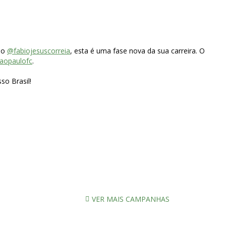
eão
@fabiojesuscorreia
, esta é uma fase nova da sua carreira. O
aopaulofc
.
so Brasil!
VER MAIS CAMPANHAS