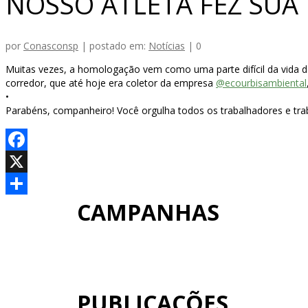
NOSSO ATLETA FEZ SU
por
Conasconsp
|
postado em:
Notícias
|
0
Muitas vezes, a homologação vem como uma parte difícil da vida
corredor, que até hoje era coletor da empresa
@ecourbisambiental
•
Parabéns, companheiro! Você orgulha todos os trabalhadores e trab
Facebook
X
CAMPANHAS
Share
PUBLICAÇÕES