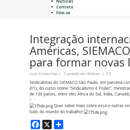
Notícias
Contato
Filie-se
Integração internac
Américas, SIEMACO
para formar novas l
por
Conasconsp
|
postado em:
Notícias
|
0
Sindicalistas do SIEMACO São Paulo, em parceria com 
(01), do curso online “Sindicalismo é Poder”, minis
de 130 países, entre eles África do Sul, Índia, Canadá
•
Quer saber mais sobre essa e outras no
tudo do mundo do trabalho!
Facebook
X
Share