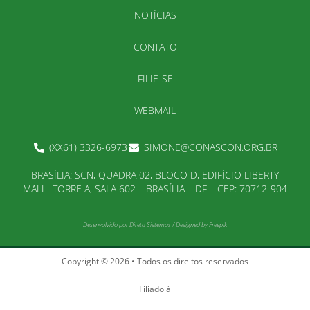
NOTÍCIAS
CONTATO
FILIE-SE
WEBMAIL
(XX61) 3326-6973
SIMONE@CONASCON.ORG.BR
BRASÍLIA: SCN, QUADRA 02, BLOCO D, EDIFÍCIO LIBERTY
MALL -TORRE A, SALA 602 – BRASÍLIA – DF – CEP: 70712-904
Desenvolvido por
Direta Sistemas
/
Designed by Freepik
Copyright © 2026 • Todos os direitos reservados
Filiado à