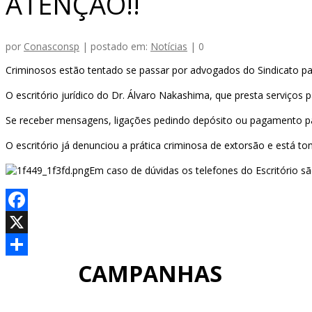
ATENÇÃO!!
por
Conasconsp
|
postado em:
Notícias
|
0
Criminosos estão tentado se passar por advogados do Sindicato pa
O escritório jurídico do Dr. Álvaro Nakashima, que presta se
Se receber mensagens, ligações pedindo depósito ou pagamento pa
O escritório já denunciou a prática criminosa de extorsão e está t
Em caso de dúvidas os telefones do Escritório sã
Facebook
X
CAMPANHAS
Share