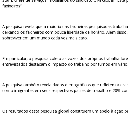
Stam, chefe de serviços imobiliários do sindicato UNI Global. “Esta
faxineiros”.
A pesquisa revela que a maioria das faxineiras pesquisadas trabalh
deixando os faxineiros com pouca liberdade de horário. Além diss
sobreviver em um mundo cada vez mais caro.
Em particular, a pesquisa coleta as vozes dos próprios trabalhado
entrevistados destacam o impacto do trabalho por turnos em vários
A pesquisa também revela dados demográficos que refletem a diver
como imigrantes em seus respectivos países de trabalho e 20% co
Os resultados desta pesquisa global constituem um apelo à ação para