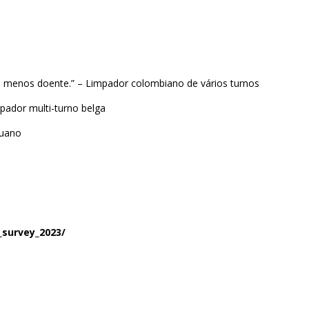
ria menos doente.” – Limpador colombiano de vários turnos
pador multi-turno belga
ruano
s_survey_2023/