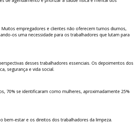
ões de agendamento e priorizar a saúde física e mental dos
s. Muitos empregadores e clientes não oferecem turnos diurnos,
ornando-os uma necessidade para os trabalhadores que lutam para
 perspectivas desses trabalhadores essenciais. Os depoimentos dos
a, segurança e vida social.
tados, 70% se identificaram como mulheres, aproximadamente 25%
 o bem-estar e os direitos dos trabalhadores da limpeza.