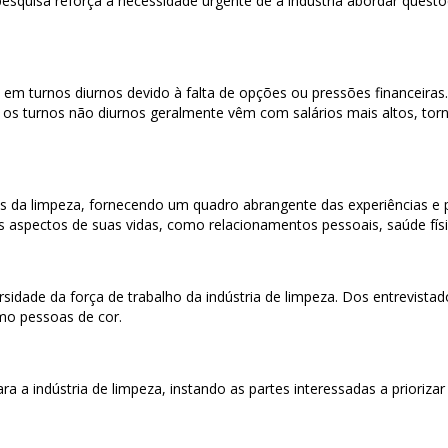
 pesquisa reforça a necessidade urgente de a indústria abordar quest
a em turnos diurnos devido à falta de opções ou pressões financeira
o, os turnos não diurnos geralmente vêm com salários mais altos, t
res da limpeza, fornecendo um quadro abrangente das experiências e
 aspectos de suas vidas, como relacionamentos pessoais, saúde físic
sidade da força de trabalho da indústria de limpeza. Dos entrevis
mo pessoas de cor.
 a indústria de limpeza, instando as partes interessadas a priorizar