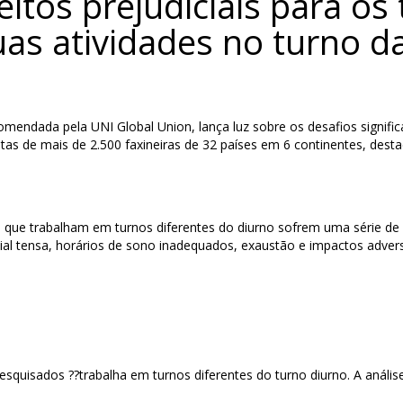
eitos prejudiciais para os
as atividades no turno da
mendada pela UNI Global Union, lança luz sobre os desafios signific
stas de mais de 2.500 faxineiras de 32 países em 6 continentes, dest
 que trabalham em turnos diferentes do diurno sofrem uma série de e
al tensa, horários de sono inadequados, exaustão e impactos advers
uisados ??trabalha em turnos diferentes do turno diurno. A análise