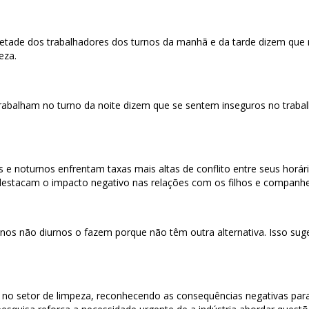
tade dos trabalhadores dos turnos da manhã e da tarde dizem que n
eza.
abalham no turno da noite dizem que se sentem inseguros no trabalh
os e noturnos enfrentam taxas mais altas de conflito entre seus horá
destacam o impacto negativo nas relações com os filhos e companhe
nos não diurnos o fazem porque não têm outra alternativa. Isso suge
o setor de limpeza, reconhecendo as consequências negativas para os