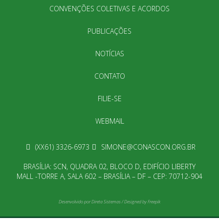
CONVENÇÕES COLETIVAS E ACORDOS
PUBLICAÇÕES
NOTÍCIAS
CONTATO
FILIE-SE
WEBMAIL
(XX61) 3326-6973
SIMONE@CONASCON.ORG.BR
BRASÍLIA: SCN, QUADRA 02, BLOCO D, EDIFÍCIO LIBERTY
MALL -TORRE A, SALA 602 – BRASÍLIA – DF – CEP: 70712-904
Desenvolvido por
Direta Sistemas
/
Designed by Freepik