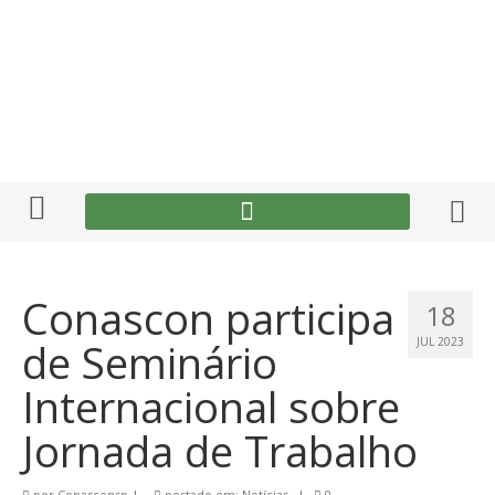
Conascon participa
18
de Seminário
JUL 2023
Internacional sobre
Jornada de Trabalho
por
Conasconsp
|
postado em:
Notícias
|
0