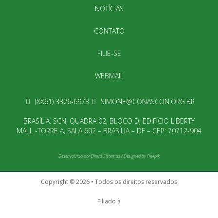
NOTÍCIAS
CONTATO
FILIE-SE
WEBMAIL
(XX61) 3326-6973
SIMONE@CONASCON.ORG.BR
BRASÍLIA: SCN, QUADRA 02, BLOCO D, EDIFÍCIO LIBERTY
MALL -TORRE A, SALA 602 – BRASÍLIA – DF – CEP: 70712-904
Desenvolvido por
Direta Sistemas
/
Designed by Freepik
Copyright © 2026 • Todos os direitos reservados
Filiado à