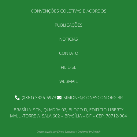
CONVENÇÕES COLETIVAS E ACORDOS
PUBLICAÇÕES
NOTÍCIAS
CONTATO
FILIE-SE
WEBMAIL
(XX61) 3326-6973
SIMONE@CONASCON.ORG.BR
BRASÍLIA: SCN, QUADRA 02, BLOCO D, EDIFÍCIO LIBERTY
MALL -TORRE A, SALA 602 – BRASÍLIA – DF – CEP: 70712-904
Desenvolvido por
Direta Sistemas
/
Designed by Freepik