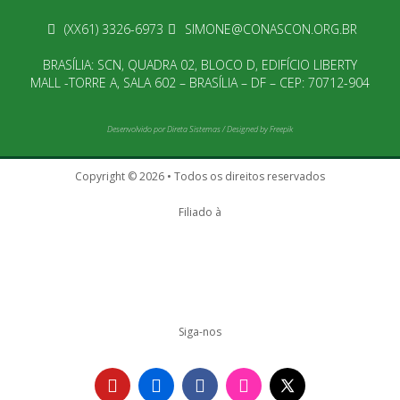
(XX61) 3326-6973
SIMONE@CONASCON.ORG.BR
BRASÍLIA: SCN, QUADRA 02, BLOCO D, EDIFÍCIO LIBERTY
MALL -TORRE A, SALA 602 – BRASÍLIA – DF – CEP: 70712-904
Desenvolvido por
Direta Sistemas
/
Designed by Freepik
Copyright © 2026 • Todos os direitos reservados
Filiado à
Siga-nos