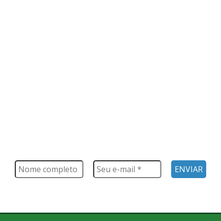
FIQUE POR DENTRO
Saiba tudo o que acontece, notícias, novidades, eventos e
muito mais