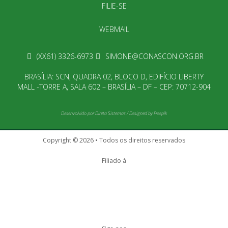
FILIE-SE
WEBMAIL
(XX61) 3326-6973
SIMONE@CONASCON.ORG.BR
BRASÍLIA: SCN, QUADRA 02, BLOCO D, EDIFÍCIO LIBERTY
MALL -TORRE A, SALA 602 – BRASÍLIA – DF – CEP: 70712-904
Desenvolvido por
Direta Sistemas
/
Designed by Freepik
Copyright © 2026 • Todos os direitos reservados
Filiado à