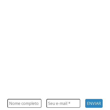
FIQUE POR DENTRO
Saiba tudo o que acontece, notícias, novidades, eventos e
muito mais