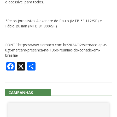
e acessível para todos.
*Pelos jornalistas Alexandre de Paulo (MTB 53.112/SP) e
Fábio Busian (MTB 81.800/SP)
FONTE:https://www.siemaco.com.br/2024/02/siemaco-sp-e-
ugt-marcam-presenca-na-136o-reuniao-do-conade-em-
brasilia/
Facebook
X
Share
CAMPANHAS