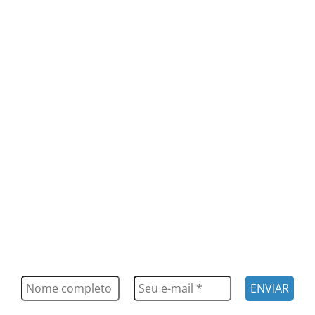
FIQUE POR DENTRO
Saiba tudo o que acontece, notícias, novidades, eventos e
muito mais