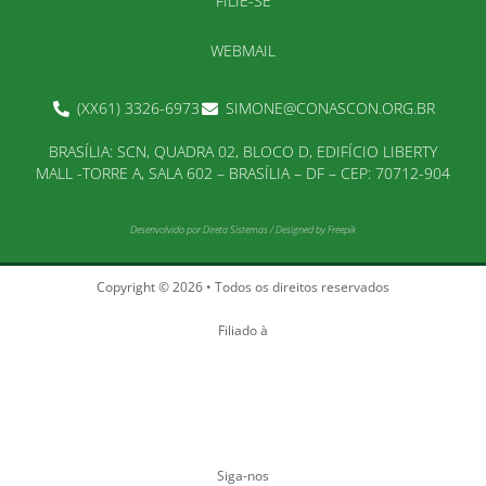
FILIE-SE
WEBMAIL
(XX61) 3326-6973
SIMONE@CONASCON.ORG.BR
BRASÍLIA: SCN, QUADRA 02, BLOCO D, EDIFÍCIO LIBERTY
MALL -TORRE A, SALA 602 – BRASÍLIA – DF – CEP: 70712-904
Desenvolvido por
Direta Sistemas
/
Designed by Freepik
Copyright © 2026 • Todos os direitos reservados
Filiado à
Siga-nos