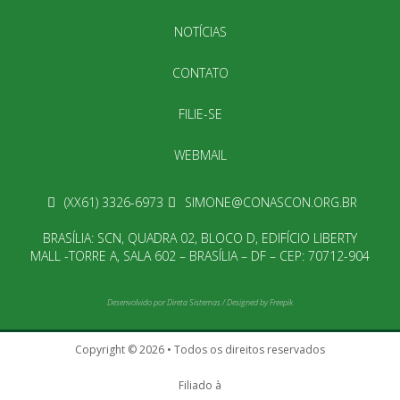
NOTÍCIAS
CONTATO
FILIE-SE
WEBMAIL
(XX61) 3326-6973
SIMONE@CONASCON.ORG.BR
BRASÍLIA: SCN, QUADRA 02, BLOCO D, EDIFÍCIO LIBERTY
MALL -TORRE A, SALA 602 – BRASÍLIA – DF – CEP: 70712-904
Desenvolvido por
Direta Sistemas
/
Designed by Freepik
Copyright © 2026 • Todos os direitos reservados
Filiado à