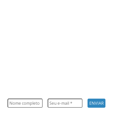
FIQUE POR DENTRO
Saiba tudo o que acontece, notícias, novidades, eventos e
muito mais