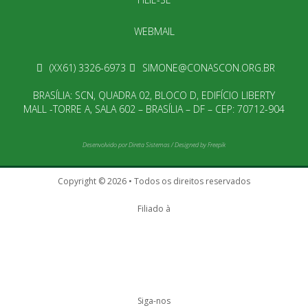
WEBMAIL
(XX61) 3326-6973
SIMONE@CONASCON.ORG.BR
BRASÍLIA: SCN, QUADRA 02, BLOCO D, EDIFÍCIO LIBERTY
MALL -TORRE A, SALA 602 – BRASÍLIA – DF – CEP: 70712-904
Desenvolvido por
Direta Sistemas
/
Designed by Freepik
Copyright © 2026 • Todos os direitos reservados
Filiado à
Siga-nos