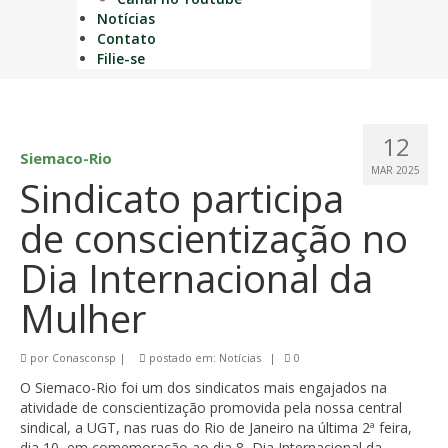
Notícias
Contato
Filie-se
12
Siemaco-Rio
MAR 2025
Sindicato participa
de conscientização no
Dia Internacional da
Mulher
por
Conasconsp
|
postado em:
Notícias
|
0
O Siemaco-Rio foi um dos sindicatos mais engajados na
atividade de conscientização promovida pela nossa central
sindical, a UGT, nas ruas do Rio de Janeiro na última 2ª feira,
dia 10, em comemoração ao dia 8, Dia Internacional da