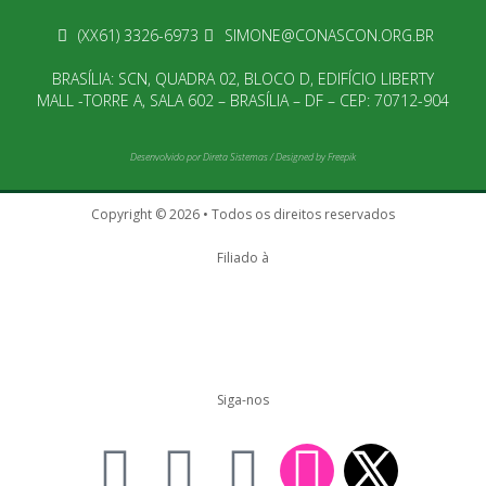
(XX61) 3326-6973
SIMONE@CONASCON.ORG.BR
BRASÍLIA: SCN, QUADRA 02, BLOCO D, EDIFÍCIO LIBERTY
MALL -TORRE A, SALA 602 – BRASÍLIA – DF – CEP: 70712-904
Desenvolvido por
Direta Sistemas
/
Designed by Freepik
Copyright © 2026 • Todos os direitos reservados
Filiado à
Siga-nos