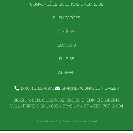
CONVENÇÕES COLETIVAS E ACORDOS
PUBLICAÇÕES
NOTÍCIAS
CONTATO
FILIE-SE
WEBMAIL
(XX61) 3326-6973
SIMONE@CONASCON.ORG.BR
BRASÍLIA: SCN, QUADRA 02, BLOCO D, EDIFÍCIO LIBERTY
MALL -TORRE A, SALA 602 – BRASÍLIA – DF – CEP: 70712-904
Desenvolvido por
Direta Sistemas
/
Designed by Freepik