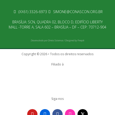
(XX61) 3326-6973
SIMONE@CONASCON.ORG.BR
BRASÍLIA: SCN, QUADRA 02, BLOCO D, EDIFÍCIO LIBERTY
MALL -TORRE A, SALA 602 – BRASÍLIA – DF – CEP: 70712-904
Desenvolvido por
Direta Sistemas
/
Designed by Freepik
Copyright © 2026 • Todos os direitos reservados
Filiado à
Siga-nos