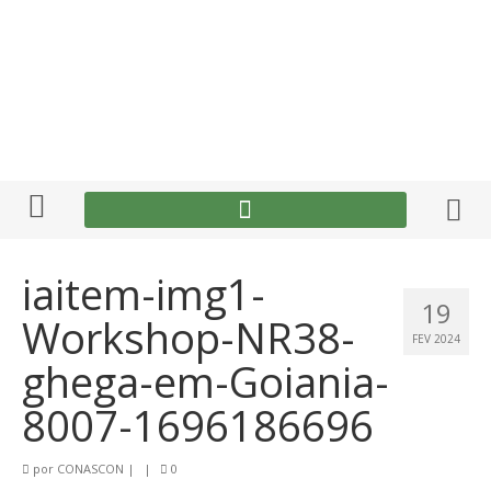
iaitem-img1-
19
Workshop-NR38-
FEV 2024
ghega-em-Goiania-
8007-1696186696
por
CONASCON
|
|
0