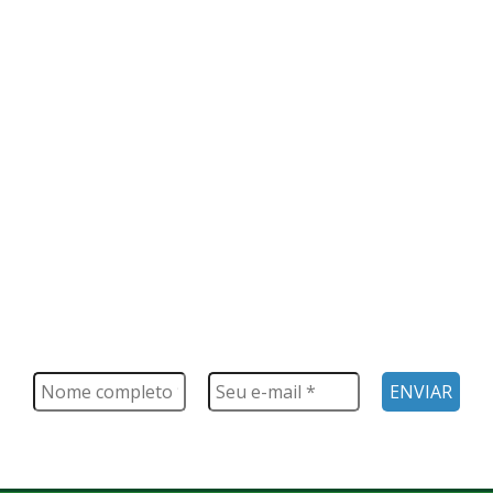
FIQUE POR DENTRO
Saiba tudo o que acontece, notícias, novidades, eventos e
muito mais