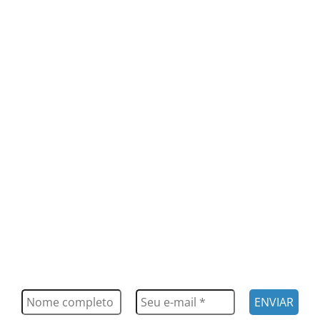
FIQUE POR DENTRO
Saiba tudo o que acontece, notícias, novidades, eventos e
muito mais