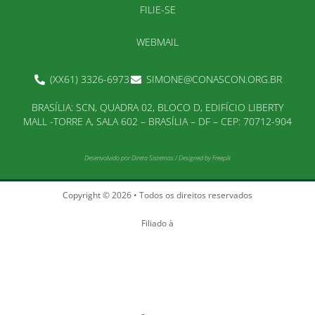
FILIE-SE
WEBMAIL
(XX61) 3326-6973
SIMONE@CONASCON.ORG.BR
BRASÍLIA: SCN, QUADRA 02, BLOCO D, EDIFÍCIO LIBERTY
MALL -TORRE A, SALA 602 – BRASÍLIA – DF – CEP: 70712-904
Desenvolvido por
Direta Sistemas
/
Designed by Freepik
Copyright © 2026 • Todos os direitos reservados
Filiado à