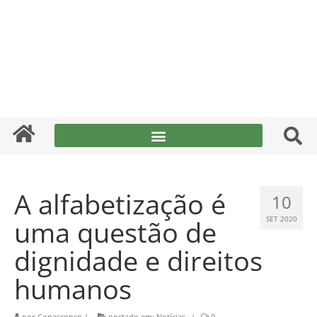
A alfabetização é
10
uma questão de
SET 2020
dignidade e direitos
humanos
por
Conasconsp
|
postado em:
Notícias
|
0