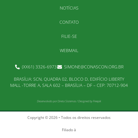
NOTÍCIAS
CONTATO
FILIE-SE
WEBMAIL
(XX61) 3326-6973
SIMONE@CONASCON.ORG.BR
BRASÍLIA: SCN, QUADRA 02, BLOCO D, EDIFÍCIO LIBERTY
MALL -TORRE A, SALA 602 – BRASÍLIA – DF – CEP: 70712-904
Desenvolvido por
Direta Sistemas
/
Designed by Freepik
Copyright © 2026 • Todos os direitos reservados
Filiado à