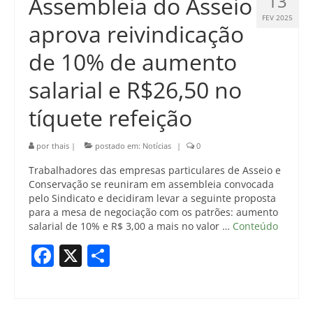
13
Assembleia do Asseio
FEV 2025
aprova reivindicação
de 10% de aumento
salarial e R$26,50 no
tíquete refeição
por
thais
|
postado em:
Notícias
|
0
Trabalhadores das empresas particulares de Asseio e
Conservação se reuniram em assembleia convocada
pelo Sindicato e decidiram levar a seguinte proposta
para a mesa de negociação com os patrões: aumento
salarial de 10% e R$ 3,00 a mais no valor …
Conteúdo
Facebook
X
Share