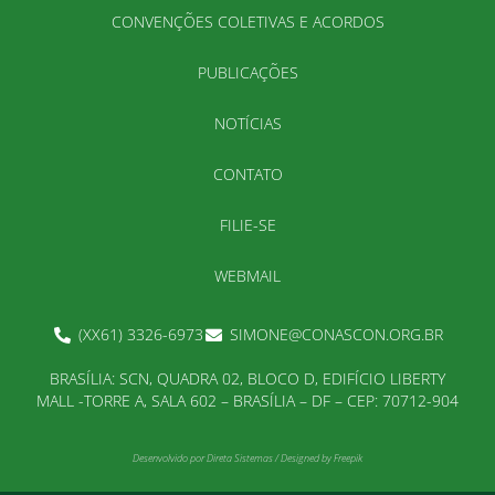
CONVENÇÕES COLETIVAS E ACORDOS
PUBLICAÇÕES
NOTÍCIAS
CONTATO
FILIE-SE
WEBMAIL
(XX61) 3326-6973
SIMONE@CONASCON.ORG.BR
BRASÍLIA: SCN, QUADRA 02, BLOCO D, EDIFÍCIO LIBERTY
MALL -TORRE A, SALA 602 – BRASÍLIA – DF – CEP: 70712-904
Desenvolvido por
Direta Sistemas
/
Designed by Freepik