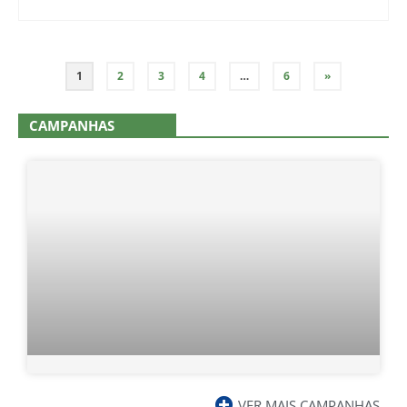
1
2
3
4
…
6
»
CAMPANHAS
VER MAIS CAMPANHAS