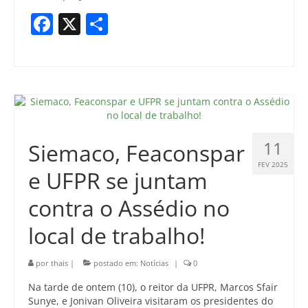
Facebook
X
Share
11
Siemaco, Feaconspar
FEV 2025
e UFPR se juntam
contra o Assédio no
local de trabalho!
por
thais
|
postado em:
Notícias
|
0
Na tarde de ontem (10), o reitor da UFPR, Marcos Sfair
Sunye, e Jonivan Oliveira visitaram os presidentes do